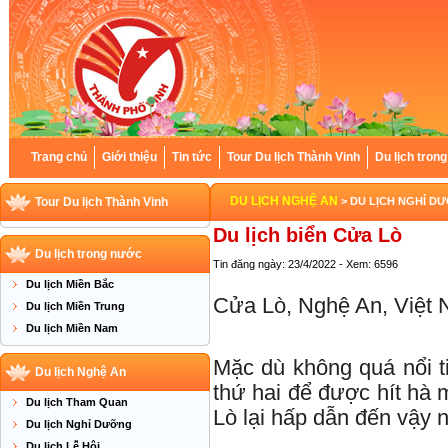
Trang chủ
Giới thiệu
Tin tức
Tour Du lịch Thành Vinh
Du lịch tron
DU LỊCH NGHỆ AN
Tour Du lịch Thành Vinh
> DU LỊCH NGHỈ D
Du lịch biển Cửa Lò
Du lịch trong nước
Tin đăng ngày: 23/4/2022 - Xem: 6596
Du lịch Miền Bắc
Cửa Lò, Nghệ An, Việt
Du lịch Miền Trung
Du lịch Miền Nam
Mặc dù không quá nổi t
Du lịch Nghệ An
thứ hai để được hít hà
Du lịch Tham Quan
Lò lại hấp dẫn đến vậy 
Du lịch Nghỉ Dưỡng
Du lịch Lễ Hội