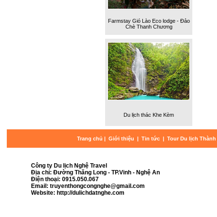
Farmstay Gió Lào Eco lodge - Đảo
Chè Thanh Chương
Du lịch thác Khe Kèm
Trang chủ
|
Giới thiệu
|
Tin tức
|
Tour Du lịch Thành
Công ty Du lịch Nghệ Travel
Địa chỉ: Đường Thăng Long - TP.Vinh - Nghệ An
Điện thoại: 0915.050.067
Email: truyenthongcongnghe@gmail.com
Website: http://dulichdatnghe.com