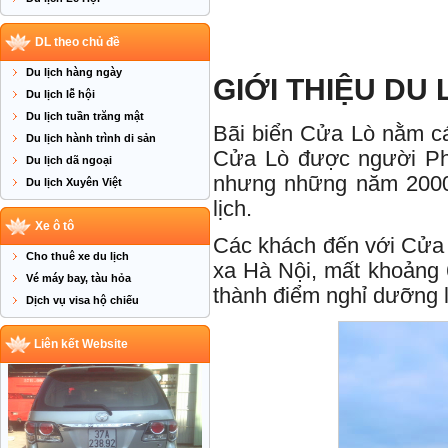
DL theo chủ đề
Du lịch hàng ngày
GIỚI THIỆU DU 
Du lịch lễ hội
Du lịch tuần trăng mật
Bãi biển Cửa Lò nằm c
Du lịch hành trình di sản
Cửa Lò được người Phá
Du lịch dã ngoại
nhưng những năm 2000,
Du lịch Xuyên Việt
lịch.
Xe ô tô
Các khách đến với Cửa
Cho thuê xe du lịch
xa Hà Nội, mất khoảng 6-
Vé máy bay, tàu hỏa
thành điểm nghỉ dưỡng 
Dịch vụ visa hộ chiếu
Liên kết Website