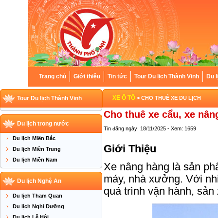
Trang chủ
Giới thiệu
Tin tức
Tour Du lịch Thành Vinh
Du l
XE Ô TÔ
Tour Du lịch Thành Vinh
> CHO THUÊ XE DU LỊCH
Cho thuê xe cẩu, xe nân
Du lịch trong nước
Tin đăng ngày: 18/11/2025 - Xem: 1659
Du lịch Miền Bắc
Giới Thiệu
Du lịch Miền Trung
Du lịch Miền Nam
Xe nâng hàng là sản phẩ
máy, nhà xưởng. Với nhiề
Du lịch Nghệ An
quá trình vận hành, sản
Du lịch Tham Quan
Du lịch Nghỉ Dưỡng
Du lịch Lễ Hội