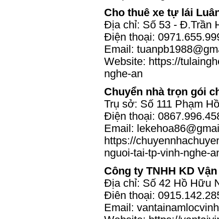
Cho thuê xe tự lái Lu
Địa chỉ: Số 53 - Đ.Trần
Điện thoại: 0971.655.99
Email: tuanpb1988@gma
Website:
https://tulain
nghe-an
Chuyển nhà trọn gói 
Trụ sở: Số 111 Phạm Hồ
Điện thoại: 0867.996.45
Email:
lekehoa86@gmai
https://chuyennhachuye
nguoi-tai-tp-vinh-nghe-a
Công ty TNHH KD Vận 
Địa chỉ: Số 42 Hồ Hữu 
Điên thoại: 0915.142.28
Email: vantainamlocvi