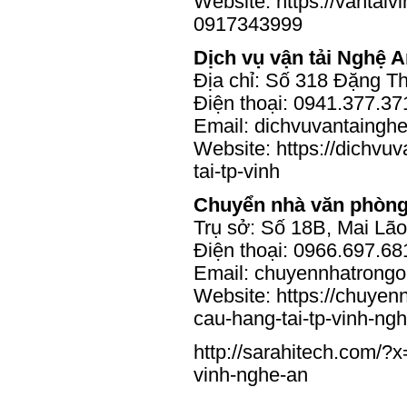
Website:
https://vantai
0917343999
Dịch vụ vận tải Nghệ 
Địa chỉ: Số 318 Đặng Th
Điện thoại: 0941.377.37
Email: dichvuvantaing
Website:
https://dichvu
tai-tp-vinh
Chuyển nhà văn phòng
Trụ sở: Số 18B, Mai Lã
Điện thoại: 0966.697.68
Email: chuyennhatrong
Website:
https://chuye
cau-hang-tai-tp-vinh-ng
http://sarahitech.com/?
vinh-nghe-an