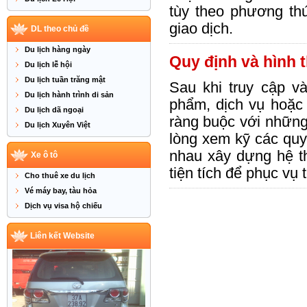
tùy theo phương th
giao dịch.
DL theo chủ đề
Du lịch hàng ngày
Quy định và hình 
Du lịch lễ hội
Du lịch tuần trăng mật
Sau khi truy cập v
Du lịch hành trình di sản
phẩm, dịch vụ hoặc 
Du lịch dã ngoại
ràng buộc với những
Du lịch Xuyên Việt
lòng xem kỹ các quy
nhau xây dựng hệ th
Xe ô tô
tiện tích để phục vụ
Cho thuê xe du lịch
Vé máy bay, tàu hỏa
Dịch vụ visa hộ chiếu
Liên kết Website