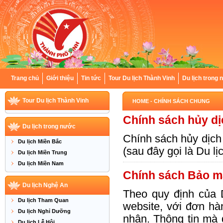
Trang chủ
Giới thiệu
Tin tức
Tour Du lịch Thành Vinh
Du lịch trong
Tour Du lịch Thành Vinh
HOME
- CHÍNH SÁCH CHUNG
Chính sách hủy dị
Du lịch trong nước
Chính sách hủy dịch 
Du lịch Miền Bắc
(sau đây gọi là Du l
Du lịch Miền Trung
Du lịch Miền Nam
Chính sách Bảo mậ
Du lịch Nghệ An
Theo quy định của 
Du lịch Tham Quan
website, với đơn hà
Du lịch Nghỉ Dưỡng
nhận. Thông tin mà 
Du lịch Lễ Hội