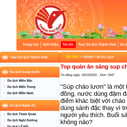
Trang chủ
Giới thiệu
Tin tức
Tour Du lịch Thành Vinh
Du l
TIN TỨC
Tour Du lịch Thành Vinh
> THÔNG TIN DU LỊCH
Top quán ăn sáng sup c
Du lịch trong nước
Tin đăng ngày: 28/10/2025 - Xem: 1847
Du lịch Miền Bắc
"
Súp cháo lươn
" là một
Du lịch Miền Trung
đồng, nước dùng đậm đà 
Du lịch Miền Nam
điểm khác biệt với cháo
Du lịch Nghệ An
dùng sánh đặc thay vì t
người yêu thích. Buổi s
Du lịch Tham Quan
Du lịch Nghỉ Dưỡng
không nào?
Du lịch Lễ Hội