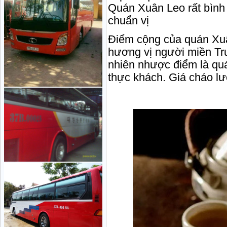
Quán Xuân Leo rất bình 
chuẩn vị
Điểm cộng của quán Xuâ
hương vị người miền Tru
nhiên nhược điểm là quá
thực khách. Giá cháo lư