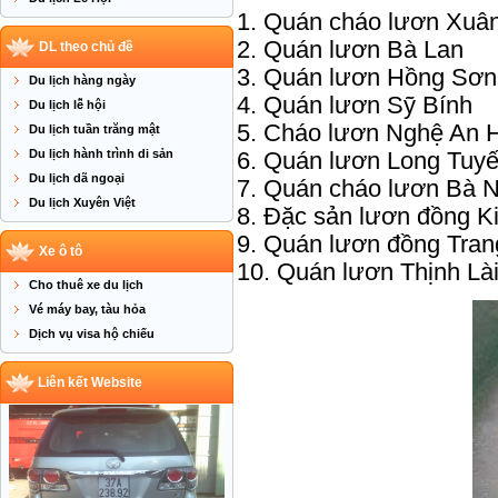
1. Quán cháo lươn Xuâ
2. Quán lươn Bà Lan
DL theo chủ đề
3. Quán lươn Hồng Sơn
Du lịch hàng ngày
4. Quán lươn Sỹ Bính
Du lịch lễ hội
5. Cháo lươn Nghệ An
Du lịch tuần trăng mật
Du lịch hành trình di sản
6. Quán lươn Long Tuy
Du lịch dã ngoại
7. Quán cháo lươn Bà 
Du lịch Xuyên Việt
8. Đặc sản lươn đồng K
9. Quán lươn đồng Tran
Xe ô tô
10. Quán lươn Thịnh Là
Cho thuê xe du lịch
Vé máy bay, tàu hỏa
Dịch vụ visa hộ chiếu
Liên kết Website