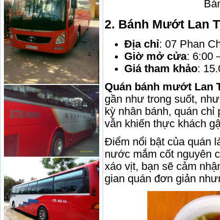
Bá
2.
Bánh Mướt Lan T
Địa chỉ
: 07 Phan Ch
Giờ mở cửa
: 6:00 
Giá tham khảo
: 15
Quán bánh mướt Lan 
gần như trong suốt, như
kỳ nhân bánh, quán chỉ
vẫn khiến thực khách gật
Điểm nổi bật của quán 
nước mắm cốt nguyên chấ
xáo vịt, bạn sẽ cảm nhậ
gian quán đơn giản nhưn