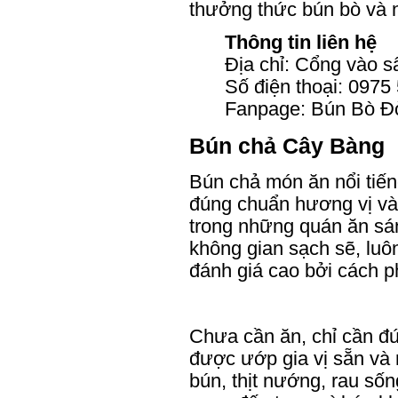
thưởng thức bún bò và ng
Thông tin liên hệ
Địa chỉ: Cổng vào s
Số điện thoại: 0975
Fanpage: Bún Bò Đò
Bún chả Cây Bàng
Bún chả món ăn nổi tiến
đúng chuẩn hương vị và
trong những quán ăn sá
không gian sạch sẽ, luô
đánh giá cao bởi cách ph
Chưa cần ăn, chỉ cần đ
được ướp gia vị sẵn và
bún, thịt nướng, rau số