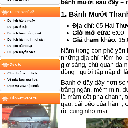
bánh mướt sau đây – n
DL theo chủ đề
1.
Bánh Mướt Than
Du lịch hàng ngày
Địa chỉ
: 05 Hải Th
Du lịch lễ hội
Giờ mở cửa
: 6:00 
Du lịch tuần trăng mật
Giá tham khảo
: 15
Du lịch hành trình di sản
Du lịch dã ngoại
Nằm trong con phố yên 
Du lịch Xuyên Việt
những địa chỉ hiếm hoi
giờ sáng, chủ quán đã 
Xe ô tô
dòng người tấp nập đi là
Cho thuê xe du lịch
Vé máy bay, tàu hỏa
Bánh ở đây dày hơn so 
Dịch vụ visa hộ chiếu
trắng ngần, mềm mịn, đ
là mắm cốt pha chanh, t
Liên kết Website
gạo, cái béo của hành, 
rồi cũng nhớ mãi.