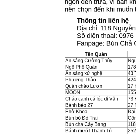
ngon đến trưa, vì bán k
nên chọn đến khi muốn 
Thông tin liên hệ
Địa chỉ: 118 Nguyễn
Số điện thoại: 0976
Fanpage: Bún Chả 
Tên Quán
Ăn sáng Cường Thủy
Ngu
Ngõ Phố Quán
178
Ăn sáng xứ nghệ
43 
Phương Thảo
424
Quán cháo Lươn
17 
MOON
155
Cháo canh cá lóc dì Vân
73 
Bánh bèo 27
27 
Phở Khoa
Đại
Bún bò Đò Trai
Cổn
Bún chả Cây Bàng
118
Bánh mướt Thanh Trì
252