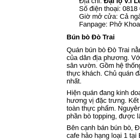
Địa chỉ:
Đại lộ V.I 
Số điện thoại: 0818
Giờ mở cửa: Cả ng
Fanpage: Phở Khoa
Bún bò Đò Trai
Quán bún bò Đò Trai nằm
của dân địa phương. Với
sân vườn. Gồm hệ thống
thực khách. Chủ quán đ
nhất.
Hiện quán đang kinh doa
hương vị đặc trưng. Kết
toàn thực phẩm. Nguyên 
phần bò topping, được lấ
Bên cạnh bán bún bò, Đò
cafe hảo hạng loại 1 tạ