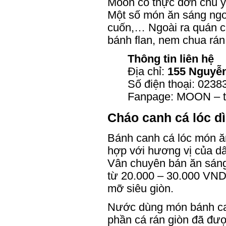
Moon có thực đơn chủ y
Một số món ăn sáng ngon
cuốn,… Ngoài ra quán cò
bánh flan, nem chua rán,
Thông tin liên hệ
Địa chỉ:
155 Nguyễn
Số điện thoại: 0238
Fanpage: MOON – t
Cháo canh cá lóc d
Bánh canh cá lóc món ă
hợp với hương vị của dâ
Vân chuyên bán ăn sáng 
từ 20.000 – 30.000 VND 
mỡ siêu giòn.
Nước dùng món bánh canh
phần cá rán giòn đã đượ