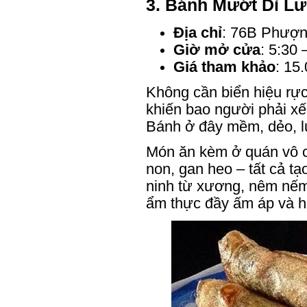
3.
Bánh Mướt Dì Lư
Địa chỉ
: 76B Phượn
Giờ mở cửa
: 5:30 
Giá tham khảo
: 15
Không cần biển hiệu rực
khiến bao người phải xế
Bánh ở đây mềm, dẻo, l
Món ăn kèm ở quán vô cù
non, gan heo – tất cả t
ninh từ xương, nêm nếm
ẩm thực đầy ấm áp và h