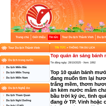
Trang chủ
Giới thiệu
Tin tức
Tour Du lịch Thành Vinh
Du lịc
TIN TỨC
Tour Du lịch Thành Vinh
> THÔNG TIN DU LỊCH
Top quán ăn sáng bánh 
Du lịch trong nước
Tin đăng ngày: 28/10/2025 - Xem: 1892
Du lịch Miền Bắc
Top 10 quán bánh mướt
Du lịch Miền Trung
đang muốn tìm lại hươ
Du lịch Miền Nam
trắng mềm, thơm hươn
Du lịch Nghệ An
ăn kèm nước mắm chanh
bầu trời ký ức, tình q
Du lịch Tham Quan
Du lịch Nghỉ Dưỡng
đang ở TP. Vinh hoặc 
Du lịch Lễ Hội