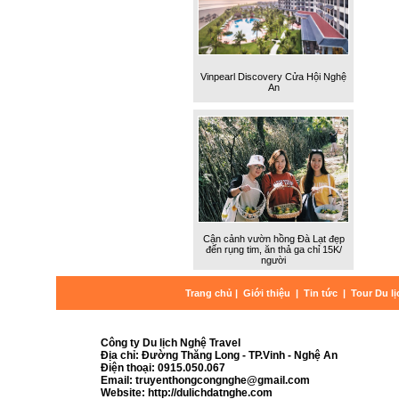
Vinpearl Discovery Cửa Hội Nghệ
An
Cận cảnh vườn hồng Đà Lạt đẹp
đến rụng tim, ăn thả ga chỉ 15K/
người
Trang chủ
|
Giới thiệu
|
Tin tức
|
Tour Du l
Công ty Du lịch Nghệ Travel
Địa chỉ: Đường Thăng Long - TP.Vinh - Nghệ An
Điện thoại: 0915.050.067
Email: truyenthongcongnghe@gmail.com
Website: http://dulichdatnghe.com