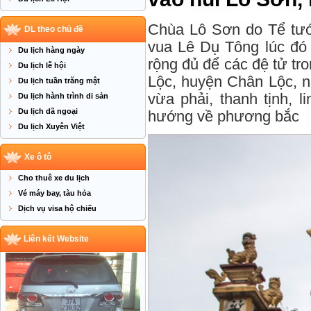
Chùa Lô Sơn do Tể tướ
DL theo chủ đề
vua Lê Dụ Tông lúc đó 
Du lịch hàng ngày
rộng đủ để các đệ tử tr
Du lịch lễ hội
Lộc, huyện Chân Lộc, n
Du lịch tuần trăng mật
vừa phải, thanh tịnh, l
Du lịch hành trình di sản
Du lịch dã ngoại
hướng về phương bắc
Du lịch Xuyên Việt
Xe ô tô
Cho thuê xe du lịch
Vé máy bay, tàu hỏa
Dịch vụ visa hộ chiếu
Liên kết Website