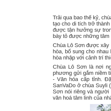
Trải qua bao thế kỷ, chù
tạo cho di tích trở thàn
được tận hưởng sự tron
bày tỏ được những tâm s
Chùa Lô Sơn được xây d
hòa, bổ sung cho nhau 
hòa nhập với cảnh trí t
Chùa Lô Sơn là nơi ng
phương gửi gắm niềm ti
- Văn hóa cấp tỉnh. Đ
SanVaDo ở chùa Suyli (
Sơn nói riêng và người
văn hoá tâm linh của n