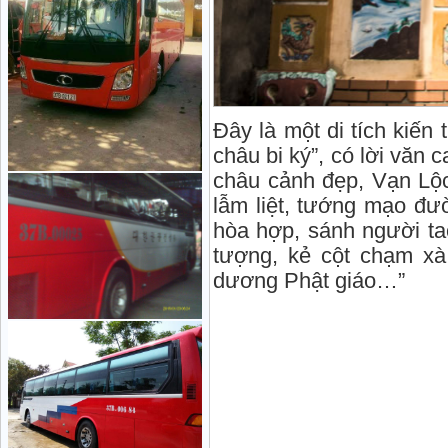
Đây là một di tích kiến
châu bi ký”, có lời vă
châu cảnh đẹp, Vạn Lộc
lẫm liệt, tướng mạo đ
hòa hợp, sánh người t
tượng, kẻ cột chạm xà
dương Phật giáo…”