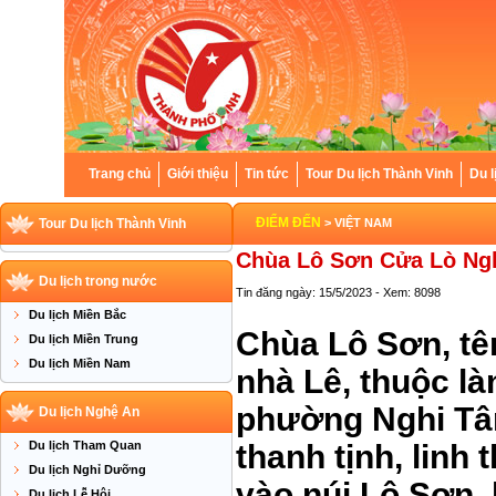
Trang chủ
Giới thiệu
Tin tức
Tour Du lịch Thành Vinh
Du l
ĐIỂM ĐẾN
Tour Du lịch Thành Vinh
> VIỆT NAM
Chùa Lô Sơn Cửa Lò Ng
Du lịch trong nước
Tin đăng ngày: 15/5/2023 - Xem: 8098
Du lịch Miền Bắc
Chùa Lô Sơn, tê
Du lịch Miền Trung
Du lịch Miền Nam
nhà Lê, thuộc là
phường Nghi Tân
Du lịch Nghệ An
Du lịch Tham Quan
thanh tịnh, linh 
Du lịch Nghỉ Dưỡng
vào núi Lô Sơn,
Du lịch Lễ Hội