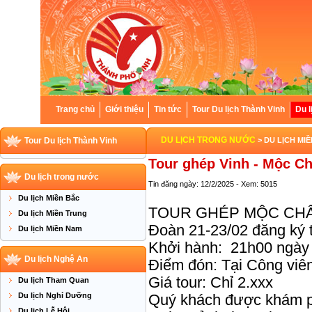
Trang chủ
Giới thiệu
Tin tức
Tour Du lịch Thành Vinh
Du l
DU LỊCH TRONG NƯỚC
Tour Du lịch Thành Vinh
> DU LỊCH MI
Tour ghép Vinh - Mộc C
Du lịch trong nước
Tin đăng ngày: 12/2/2025 - Xem: 5015
Du lịch Miền Bắc
TOUR GHÉP MỘC CHÂ
Du lịch Miền Trung
Đoàn 21-23/02 đăng ký
Du lịch Miền Nam
Khởi hành: 21h00 ngày 
Du lịch Nghệ An
Điểm đón: Tại Công viên
Giá tour: Chỉ 2.xxx
Du lịch Tham Quan
Du lịch Nghỉ Dưỡng
Quý khách được khám 
Du lịch Lễ Hội