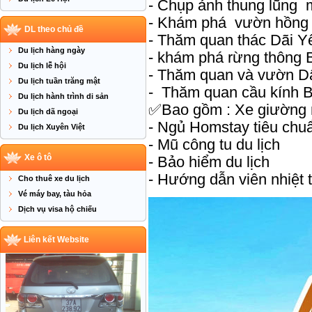
- Chụp ảnh thung lũng 
- Khám phá vườn hồn
DL theo chủ đề
- Thăm quan thác Dãi 
Du lịch hàng ngày
- khám phá rừng thông
Du lịch lễ hội
- Thăm quan và vườn D
Du lịch tuần trăng mật
- Thăm quan cầu kính B
Du lịch hành trình di sản
✅Bao gồm : Xe giường 
Du lịch dã ngoại
- Ngủ Homstay tiêu chuẩ
Du lịch Xuyên Việt
- Mũ công tu du lịch
Xe ô tô
- Bảo hiểm du lịch
- Hướng dẫn viên nhiệt 
Cho thuê xe du lịch
Vé máy bay, tàu hỏa
Dịch vụ visa hộ chiếu
Liên kết Website