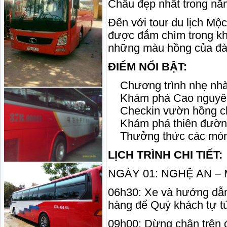
Châu đẹp nhất trong nă
Đến với tour du lịch M
được đắm chìm trong kh
những màu hồng của đà
ĐIỂM NỔI BẬT:
Chương trình nhẹ nhàn
Khám phá Cao nguyên 
Checkin vườn hồng ch
Khám phá thiên đường 
Thưởng thức các món 
LỊCH TRÌNH CHI TIẾT:
NGÀY 01: NGHỆ AN – 
06h30: Xe và hướng dẫn 
hàng để Quý khách tự t
09h00: Dừng chân trên 