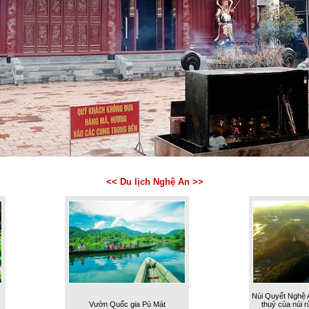
<< Du lịch Nghệ An >>
Núi Quyết Nghệ 
Vườn Quốc gia Pù Mát
thuỷ của núi 