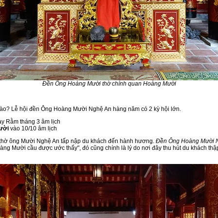
Đền Ông Hoàng Mười thờ chính quan Hoàng Mười
o? Lễ hội đền Ông Hoàng Mười Nghệ An hàng năm có 2 kỳ hội lớn.
y Rằm tháng 3 âm lịch
ười
vào 10/10 âm lịch
 thờ ông Mười Nghệ An tấp nập du khách đến hành hương.
Đền Ông Hoàng Mười 
ng Mười cầu được ước thấy", đó cũng chính là lý do nơi đây thu hút du khách th