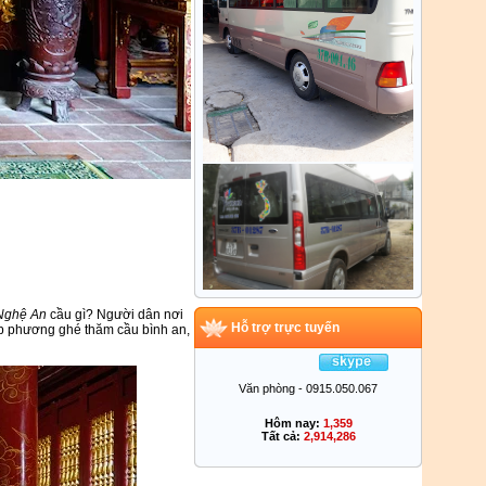
Nghệ An
cầu gì? Người dân nơi
Hỗ trợ trực tuyến
ập phương ghé thăm cầu bình an,
Văn phòng - 0915.050.067
Hôm nay:
1,359
Tất cả:
2,914,286