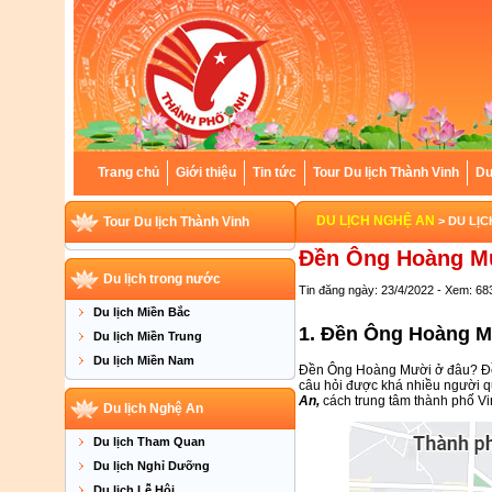
Trang chủ
Giới thiệu
Tin tức
Tour Du lịch Thành Vinh
Du
DU LỊCH NGHỆ AN
Tour Du lịch Thành Vinh
> DU LỊ
Đền Ông Hoàng M
Du lịch trong nước
Tin đăng ngày: 23/4/2022 - Xem: 68
Du lịch Miền Bắc
1. Đền Ông Hoàng M
Du lịch Miền Trung
Du lịch Miền Nam
Đền Ông Hoàng Mười ở đâu? Đề
câu hỏi được khá nhiều người 
An,
cách trung tâm thành phố V
Du lịch Nghệ An
Du lịch Tham Quan
Du lịch Nghỉ Dưỡng
Du lịch Lễ Hội