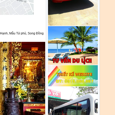
u Hạnh, Mẫu Tứ phủ, Song Đồng