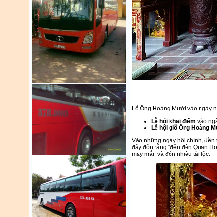
Lễ Ông Hoàng Mười vào ngày nà
Lễ hội khai điểm
vào ngà
Lễ hội giỗ Ông Hoàng M
Vào những ngày hội chính, đền
đây đồn rằng “đến đền Quan Hoà
may mắn và đón nhiều tài lộc.