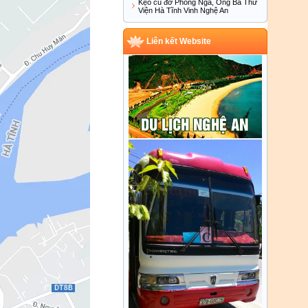
Kẹo cu đơ Phong Nga, Ông Bà Thư
Viện Hà Tĩnh Vinh Nghệ An
Liên kết Website