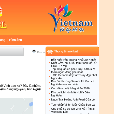
hung
Hình ảnh
Thông tin nổi bật
Bản in
Bốn ngôi Đền Thiêng Nhất Xứ Nghệ:
Nhất Cờn, nhì Quả, tam Bạch Mã, tứ
Chiêu Trưng
Top 10 quán cà phê Cửa Lò trà sữa
thơm ngon đáng ghé nhất
TOP 15 homestay farmstay đẹp nhất
Nghệ An
Bản đồ Phường Xã mới TP Vinh và
Nghệ An sau sáp nhập
ố Vinh bao xa? Đây là những
Các điểm du lịch Nghệ An 2026
yện Hưng Nguyên, tỉnh Nghệ
Khu du lịch Hòn Mát Nghĩa Đàn
Nghệ An
Ngọc Trai Hoàng Anh Pearl Cửa Lò
Tour ghép Vinh - Mộc Châu Sơn La
Cho thuê xe du lịch Vinh Hà Tĩnh đi
Vientiane Lào