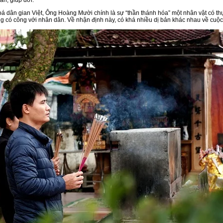
á dân gian Việt, Ông Hoàng Mười chính là sự “thần thánh hóa” một nhân vật có th
g có công với nhân dân. Về nhận định này, có khá nhiều dị bản khác nhau về cuộc