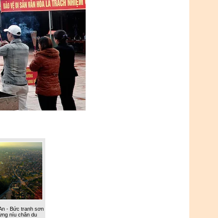
An - Bức tranh sơn
rừng níu chân du