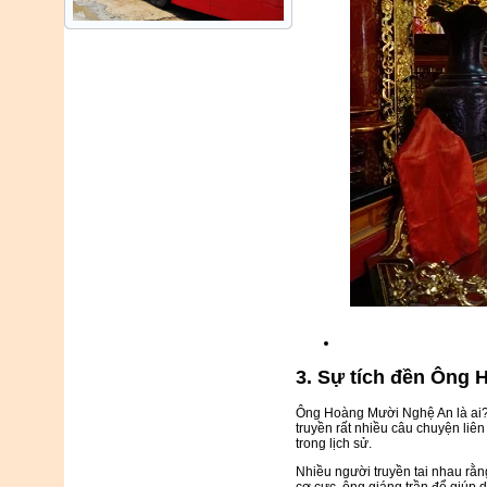
3. Sự tích đền Ông
Ông Hoàng Mười Nghệ An là ai? 
truyền rất nhiều câu chuyện li
trong lịch sử.
Nhiều người truyền tai nhau rằ
cơ cực, ông giáng trần để giúp d