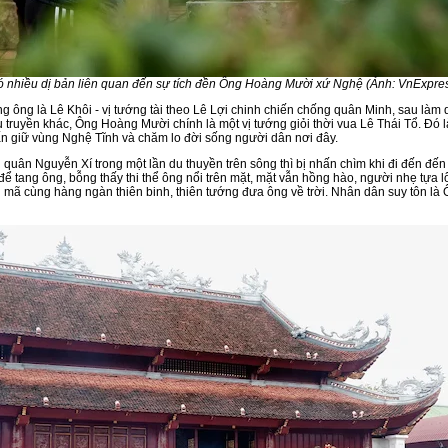
 nhiều dị bản liên quan đến sự tích đền Ông Hoàng Mười xứ Nghệ (Ảnh: VnExpre
 ông là Lê Khôi - vị tướng tài theo Lê Lợi chinh chiến chống quân Minh, sau làm q
u truyền khác, Ông Hoàng Mười chính là một vị tướng giỏi thời vua Lê Thái Tổ. Đó 
rấn giữ vùng Nghệ Tĩnh và chăm lo đời sống người dân nơi đây.
 quân Nguyễn Xí trong một lần du thuyền trên sông thì bị nhấn chìm khi đi đến đế
ể tang ông, bỗng thấy thi thể ông nổi trên mặt, mặt vẫn hồng hào, người nhẹ tựa lô
h mã cùng hàng ngàn thiên binh, thiên tướng đưa ông về trời. Nhân dân suy tôn l