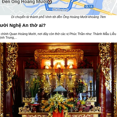
Di chuyển từ thành phố Vinh tới đền Ông Hoàng Mười khoảng 7km
ười Nghệ An thờ ai?
chính Quan Hoàng Mười, nơi đây còn thờ các vị Phúc Thần như: Thánh Mẫu Liễ
nh Trung,...