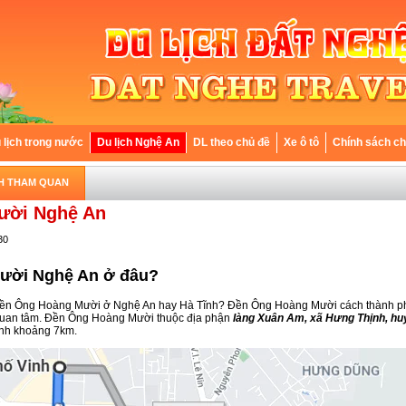
 lịch trong nước
Du lịch Nghệ An
DL theo chủ đề
Xe ô tô
Chính sách c
CH THAM QUAN
ười Nghệ An
30
ười Nghệ An ở đâu?
n Ông Hoàng Mười ở Nghệ An hay Hà Tĩnh? Đền Ông Hoàng Mười cách thành ph
quan tâm. Đền Ông Hoàng Mười thuộc địa phận
làng Xuân Am, xã Hưng Thịnh, hu
inh khoảng 7km.