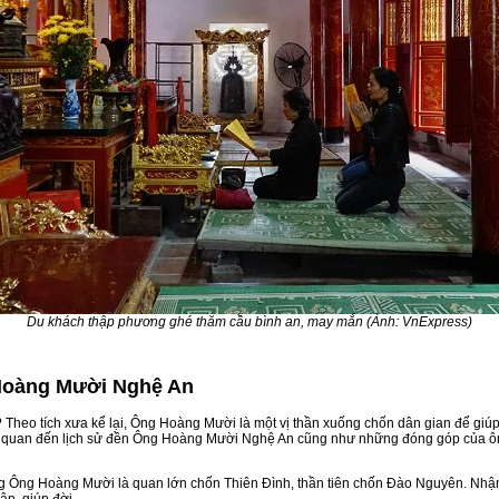
Du khách thập phương ghé thăm cầu bình an, may mắn (Ảnh: VnExpress)
 Hoàng Mười Nghệ An
Theo tích xưa kể lại, Ông Hoàng Mười là một vị thần xuống chốn dân gian để giú
ên quan đến lịch sử đền Ông Hoàng Mười Nghệ An cũng như những đóng góp của ông
ng Ông Hoàng Mười là quan lớn chốn Thiên Đình, thần tiên chốn Đào Nguyên. Nhậ
ân, giúp đời.