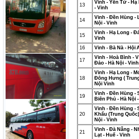
Vinh - Yên Tử - Hạ
13
- Vinh
Vinh - Đền Hùng - 
14
Nội - Vinh
Vinh - Hạ Long - Đ
15
Vinh
16
Vinh - Bà Nà - Hội 
Vinh - Hoà Bình - Vi
17
Đảo - Hà Nội - Vinh
Vinh - Hạ Long - M
18
Đông Hưng ( Trung
Nội Vinh
Vinh - Đền Hùng - 
19
Biên Phủ - Hà Nội -
Vinh - Đền Hùng - 
20
Khẩu (Trung Quốc) 
Nội - Vinh
Vinh - Đà Nẵng - N
21
Lạt - Huế - Vinh