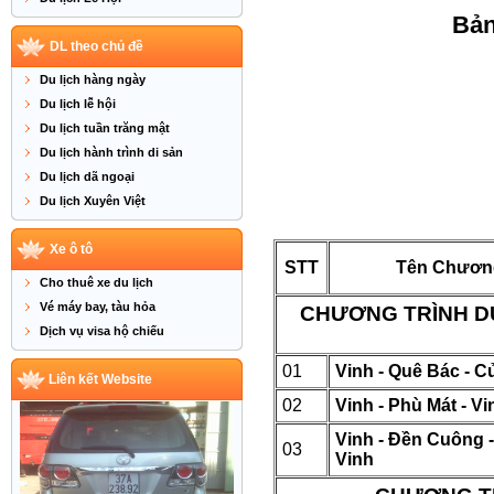
Bản
DL theo chủ đề
Du lịch hàng ngày
Du lịch lễ hội
Du lịch tuần trăng mật
Du lịch hành trình di sản
Du lịch dã ngoại
Du lịch Xuyên Việt
Xe ô tô
STT
Tên Chương
Cho thuê xe du lịch
Vé máy bay, tàu hỏa
CHƯƠNG TRÌNH DU 
Dịch vụ visa hộ chiếu
01
Vinh - Quê Bác - C
Liên kết Website
02
Vinh - Phù Mát - Vi
Vinh - Đền Cuông 
03
Vinh