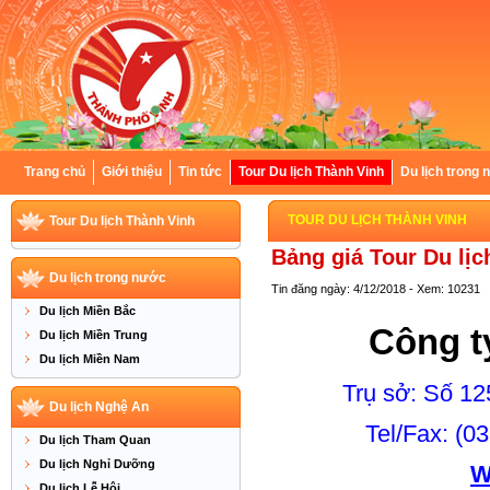
Trang chủ
Giới thiệu
Tin tức
Tour Du lịch Thành Vinh
Du lịch trong
TOUR DU LỊCH THÀNH VINH
Tour Du lịch Thành Vinh
Bảng giá Tour Du lị
Du lịch trong nước
Tin đăng ngày: 4/12/2018 - Xem: 10231
Du lịch Miền Bắc
Công t
Du lịch Miền Trung
Du lịch Miền Nam
Trụ sở: Số 12
Du lịch Nghệ An
Tel/Fax: (0
Du lịch Tham Quan
Du lịch Nghỉ Dưỡng
W
Du lịch Lễ Hội