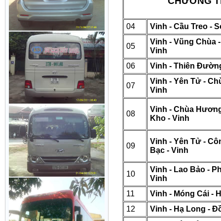
CHƯƠNG TR
04
Vinh - Cầu Treo - 
Vinh - Vũng Chùa 
05
Vinh
06
Vinh - Thiên Đường
Vinh - Yên Tử - Ch
07
Vinh
Vinh - Chùa Hương
08
Kho - Vinh
Vinh - Yên Tử - Cô
09
Bạc - Vinh
Vinh - Lao Bảo - P
10
Vinh
11
Vinh - Móng Cái - 
12
Vinh - Hạ Long - Đ