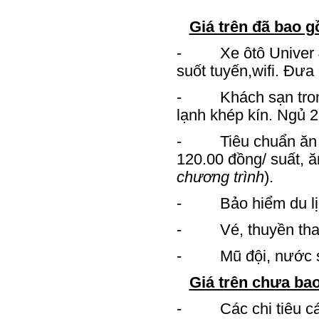
Giá trên đã bao 
- Xe ôtô Univer 4
suốt tuyến,wifi. Đưa
- Khách sạn trong n
lạnh khép kín. Ngủ 2
- Tiêu chuẩn ăn tr
120.00 đồng/ suất, ă
chương trình
).
- Bảo hiểm du lịch,
- Vé, thuyền tham 
- Mũ đội, nước suối
Giá trên chưa ba
- Các chi tiêu cá